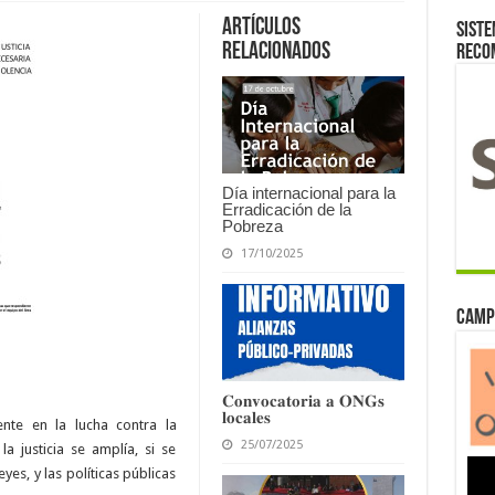
Artículos
Siste
relacionados
reco
Día internacional para la
Erradicación de la
Pobreza
17/10/2025
Camp
𝐂𝐨𝐧𝐯𝐨𝐜𝐚𝐭𝐨𝐫𝐢𝐚 𝐚 𝐎𝐍𝐆𝐬
𝐥𝐨𝐜𝐚𝐥𝐞𝐬
nte en la lucha contra la
25/07/2025
la justicia se amplía, si se
es, y las políticas públicas