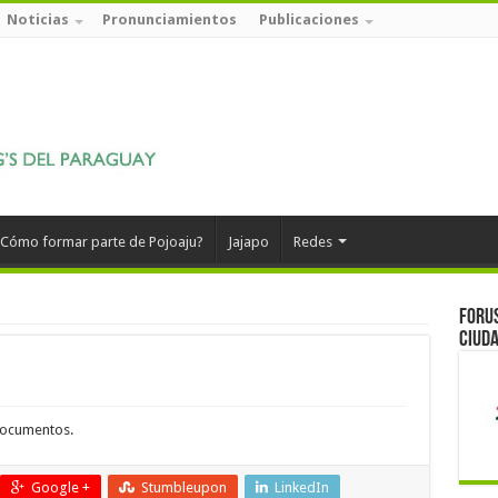
Noticias
Pronunciamientos
Publicaciones
Cómo formar parte de Pojoaju?
Jajapo
Redes
Forus
ciuda
documentos.
Google +
Stumbleupon
LinkedIn