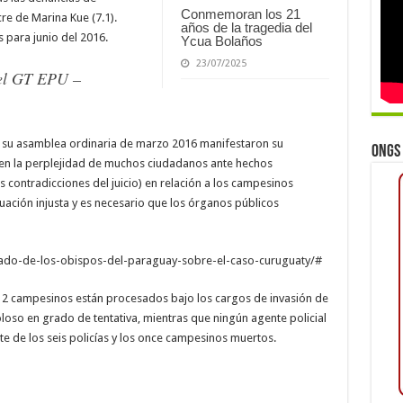
Conmemoran los 21
re de Marina Kue (7.1).
años de la tragedia del
para junio del 2016.
Ycua Bolaños
23/07/2025
el GT EPU –
en su asamblea ordinaria de marzo 2016 manifestaron su
ONGs 
rten la perplejidad de muchos ciudadanos ante hechos
 contradicciones del juicio) en relación a los campesinos
ación injusta y es necesario que los órganos públicos
cado-de-los-obispos-del-paraguay-sobre-el-caso-curuguaty/#
s, 12 campesinos están procesados bajo los cargos de invasión de
loso en grado de tentativa, mientras que ningún agente policial
e de los seis policías y los once campesinos muertos.