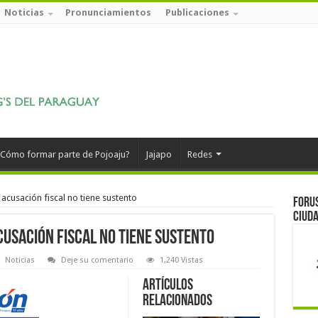
Noticias
Pronunciamientos
Publicaciones
Cómo formar parte de Pojoaju?
Jajapo
Redes
usación fiscal no tiene sustento
Forus
ciuda
usación fiscal no tiene sustento
Noticias
Deje su comentario
1,240 Vistas
Artículos
relacionados