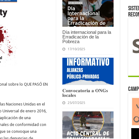
Siste
reco
Día internacional para la
Erradicación de la
Pobreza
17/10/2025
ional sobre lo QUE PASÓ EN
Camp
𝐂𝐨𝐧𝐯𝐨𝐜𝐚𝐭𝐨𝐫𝐢𝐚 𝐚 𝐎𝐍𝐆𝐬
𝐥𝐨𝐜𝐚𝐥𝐞𝐬
25/07/2025
as Naciones Unidas en el
 Universal de enero 2016,
 aplicación de una
enales de conformidad con
on que se convoque una
s las denuncias de