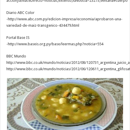
accionJsEnlaceDirecto=noticias,extenso,idNoticia=23273,ventana#cuerpo
Diario ABC Color
-http://www.abc.com.py/edicion-impresa/economia/aprobaron-una-
variedad-de-maiz-transgenico-434479.html
Portal Base IS
-http://www.baseis.org.py/base/leermas.php?noticia=554
BBC Mundo
http://www.bbc.co.uk/mundo/noticias/2012/08/120731_argentina_juicio_
http://www.bbc.co.uk/mundo/noticias/2012/06/120611_argentina_glifosato