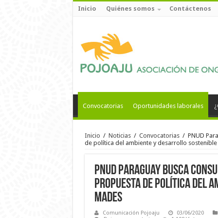
Inicio
Quiénes somos
Contáctenos
Convocatorias
Oportunidades laborales
¿
Inicio
/
Noticias
/
Convocatorias
/
PNUD Parag
de política del ambiente y desarrollo sostenibl
PNUD Paraguay busca Consul
propuesta de política del a
MADES
Comunicación Pojoaju
03/06/2020