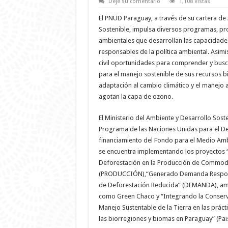
Deje su comentario
1,108 Vistas
El PNUD Paraguay, a través de su cartera de
Sostenible, impulsa diversos programas, proy
ambientales que desarrollan las capacidades
responsables de la política ambiental. Asimis
civil oportunidades para comprender y busc
para el manejo sostenible de sus recursos bi
adaptación al cambio climático y el manejo
agotan la capa de ozono.
El Ministerio del Ambiente y Desarrollo Sost
Programa de las Naciones Unidas para el Des
financiamiento del Fondo para el Medio Am
se encuentra implementando los proyectos “
Deforestación en la Producción de Commodi
(PRODUCCIÓN),“Generado Demanda Respon
de Deforestación Reducida” (DEMANDA), am
como Green Chaco y “Integrando la Conserv
Manejo Sustentable de la Tierra en las prác
las biorregiones y biomas en Paraguay” (Pai