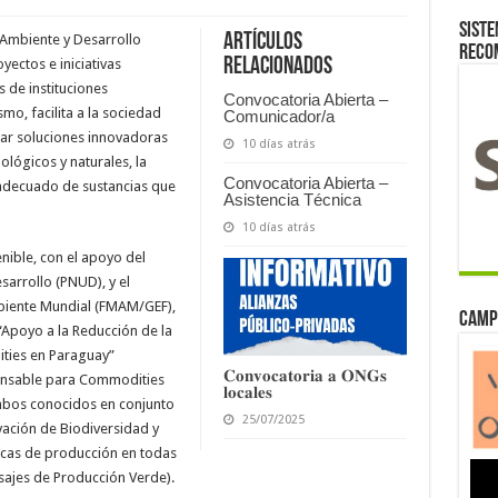
Siste
Artículos
 Ambiente y Desarrollo
reco
relacionados
ectos e iniciativas
 de instituciones
Convocatoria Abierta –
mo, facilita a la sociedad
Comunicador/a
ar soluciones innovadoras
10 días atrás
ológicos y naturales, la
Convocatoria Abierta –
 adecuado de sustancias que
Asistencia Técnica
10 días atrás
enible, con el apoyo del
arrollo (PNUD), y el
biente Mundial (FMAM/GEF),
Camp
Apoyo a la Reducción de la
ties en Paraguay”
𝐂𝐨𝐧𝐯𝐨𝐜𝐚𝐭𝐨𝐫𝐢𝐚 𝐚 𝐎𝐍𝐆𝐬
sable para Commodities
𝐥𝐨𝐜𝐚𝐥𝐞𝐬
bos conocidos en conjunto
25/07/2025
ación de Biodiversidad y
ticas de producción en todas
sajes de Producción Verde).