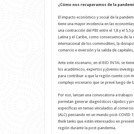
¿Cómo nos recuperamos de la pandem
El impacto económico y social de la pandemia
tiene una mayor incidencia en las economías
una contracción del PBI entre el 1,8 y el 5,5
Latina y el Caribe, como consecuencia de la 
internacional de los commodities, la disrupci
comercio e inversión y la salida de capitales
Ante este escenario, en el
BID INTAL
se tiene
los académicos, expertos y jóvenes investiga
para contribuir a que la región cuente con m
complejo escenario que se prevé luego de l
Por eso, lanzan una convocatoria a trabajos
permitan generar diagnósticos rápidos y pr
específicas en temas vinculados al comercio 
(ALC) pensando en un mundo post-COVID 19. L
think tanks que estén interesados en present
región durante la post-pandemia.