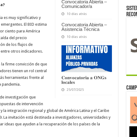
Convocatoria Abierta –
ia?
Comunicador/a
Siste
reco
10 días atrás
 es muy significativo y
 emergentes. El BID estima
Convocatoria Abierta –
Asistencia Técnica
 por ciento para América
10 días atrás
caída del precio
ón de los flujos de
, entre otros indicadores.
 la firme convicción de que
dores tienen un rol central
𝐂𝐨𝐧𝐯𝐨𝐜𝐚𝐭𝐨𝐫𝐢𝐚 𝐚 𝐎𝐍𝐆𝐬
ás herramientas frente al
𝐥𝐨𝐜𝐚𝐥𝐞𝐬
a pandemia.
Camp
25/07/2025
 de investigación que
opuestas de intervención
y la integración regional y global de América Latina y el Caribe
a invitación está destinada a investigadores, universidades y
ar ideas que ayuden a la recuperación de los países de la