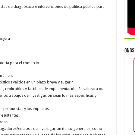
stas de diagnóstico e intervenciones de política pública para
anjera
ONGs 
r
latoria para el comercio
arán en:
sticos válidos en un plazo breve y sugerir
tas, replicables y factibles de implementación. Se valorará que
e los trabajos de investigación sean lo más específicas y
las propuestas y los impactos
resultantes.
adas.
stigadores/equipos de investigación (tanto generales, como