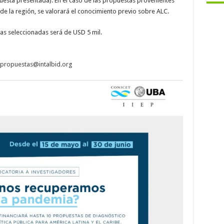
puesta presentada). En el caso de las propuestas provenientes
e la región, se valorará el conocimiento previo sobre ALC.
as seleccionadas será de USD 5 mil.
propuestas@intalbid.org