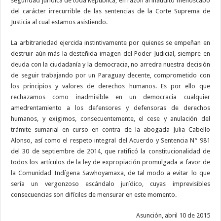
seguridad jurídica de toda República, en razón al inaudito menoscabo
del carácter irrecurrible de las sentencias de la Corte Suprema de
Justicia al cual estamos asistiendo.
La arbitrariedad ejercida instintivamente por quienes se empeñan en
destruir aún más la desteñida imagen del Poder Judicial, siempre en
deuda con la ciudadanía y la democracia, no arredra nuestra decisión
de seguir trabajando por un Paraguay decente, comprometido con
los principios y valores de derechos humanos. Es por ello que
rechazamos como inadmisible en un democracia cualquier
amedrentamiento a los defensores y defensoras de derechos
humanos, y exigimos, consecuentemente, el cese y anulación del
trámite sumarial en curso en contra de la abogada Julia Cabello
Alonso, así como el respeto integral del Acuerdo y Sentencia N° 981
del 30 de septiembre de 2014, que ratificó la constitucionalidad de
todos los artículos de la ley de expropiación promulgada a favor de
la Comunidad Indígena Sawhoyamaxa, de tal modo a evitar lo que
sería un vergonzoso escándalo jurídico, cuyas imprevisibles
consecuencias son difíciles de mensurar en este momento.
Asunción, abril 10 de 2015