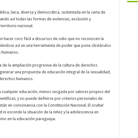
blica, laica, diversa y democrática, sustentada en la carta de
ndo así todas las formas de violencias, exclusión y
territorio nacional.
en hacer coro fácil a discursos de odio que no reconocen la
rtiéndose así en una herramienta de poder que pone obstáculos
os humanos.
ea de la ampliación progresiva de la cultura de derechos
generar una propuesta de educación integral de la sexualidad,
 derechos humanos.
 a cualquier educación, menos sesgada por valores propios del
ntíficas; y no puede definirse por criterios personales de
tán en consonancia con la Constitución Nacional. El ocultar
 ni esconde la situación de la niñez y la adolescencia en
smo en la educación paraguaya.