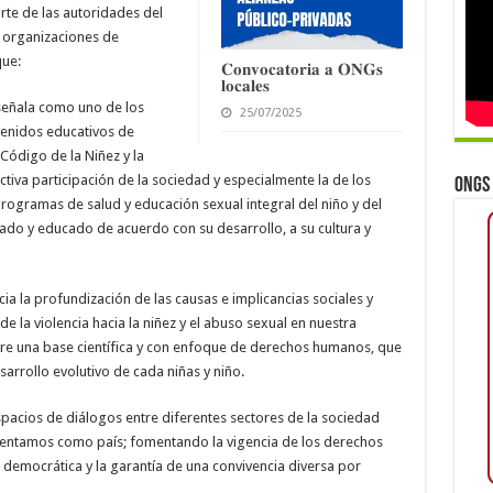
rte de las autoridades del
s organizaciones de
ue:
𝐂𝐨𝐧𝐯𝐨𝐜𝐚𝐭𝐨𝐫𝐢𝐚 𝐚 𝐎𝐍𝐆𝐬
𝐥𝐨𝐜𝐚𝐥𝐞𝐬
, señala como uno de los
25/07/2025
ntenidos educativos de
l Código de la Niñez y la
ctiva participación de la sociedad y especialmente la de los
ONGs 
 programas de salud y educación sexual integral del niño y del
ado y educado de acuerdo con su desarrollo, a su cultura y
ia la profundización de las causas e implicancias sociales y
e la violencia hacia la niñez y el abuso sexual en nuestra
e una base científica y con enfoque de derechos humanos, que
arrollo evolutivo de cada niñas y niño.
pacios de diálogos entre diferentes sectores de la sociedad
rentamos como país; fomentando la vigencia de los derechos
 democrática y la garantía de una convivencia diversa por