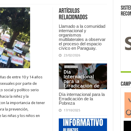
Siste
Artículos
reco
relacionados
Llamado a la comunidad
internacional y
organismos
multilaterales a observar
el proceso del espacio
cívico en Paraguay.
23/02/2026
ñas de entre 10 y 14 años
Camp
 sexuales por parte de
 social y político serio
Día internacional para la
acia la niñez y la
Erradicación de la
Pobreza
con la importancia de tener
ra la prevención,
17/10/2025
as niñas y los niños en