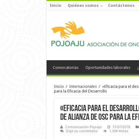
Inicio
Quiénes somos
Contáctenos
Convocatorias
Oportunidades laborales
¿
Inicio
/
Internacionales
/
«Eficacia para el de
para la Eficacia del Desarrollo
«Eficacia para el desarrol
de Alianza de OSC para la E
Comunicación Pojoaju
31/07/2018
Deje su comentario
1,504 Vistas