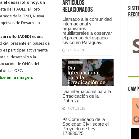
Artículos
a el desarrollo hoy, un
Siste
relacionados
sta de la AOED al Foro
reco
 la sede de la ONU, Nueva
Llamado a la comunidad
 Objetivos de Desarrollo
internacional y
organismos
multilaterales a observar
esarrollo (AOED
)
es una
el proceso del espacio
cívico en Paraguay.
 civil presente en países de
o es participar activamente
23/02/2026
ra el desarrollo y la
Asociación de ONGs del
l de las OSC.
se en la imagen:
Camp
Día internacional para la
Erradicación de la
Pobreza
17/10/2025
📢 Comunicado de la
Sociedad Civil sobre el
Proyecto de Ley
178886/25