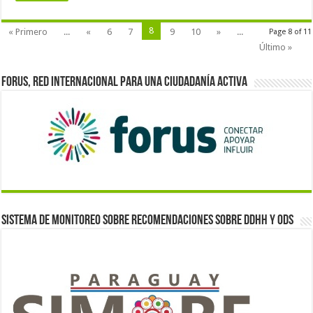
8
« Primero
...
«
6
7
9
10
»
...
Page 8 of 11
Último »
Forus, red internacional para una ciudadanía activa
Sistema de monitoreo sobre recomendaciones sobre DDHH y ODS