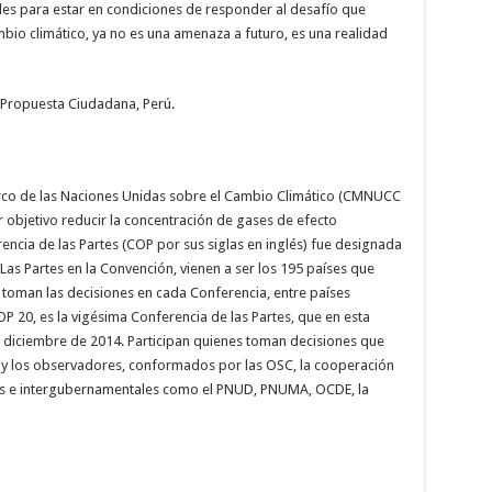
ales para estar en condiciones de responder al desafío que
mbio climático, ya no es una amenaza a futuro, es una realidad
 Propuesta Ciudadana, Perú.
arco de las Naciones Unidas sobre el Cambio Climático (CMNUCC
r objetivo reducir la concentración de gases de efecto
encia de las Partes (COP por sus siglas en inglés) fue designada
s Partes en la Convención, vienen a ser los 195 países que
toman las decisiones en cada Conferencia, entre países
OP 20, es la vigésima Conferencia de las Partes, que en esta
e diciembre de 2014. Participan quienes toman decisiones que
 y los observadores, conformados por las OSC, la cooperación
les e intergubernamentales como el PNUD, PNUMA, OCDE, la