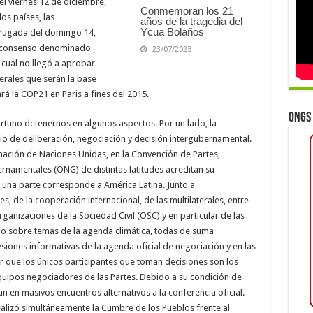
el viernes 12 de diciembre,
Conmemoran los 21
os países, las
años de la tragedia del
Ycua Bolaños
rugada del domingo 14,
 consenso denominado
23/07/2025
 cual no llegó a aprobar
rales que serán la base
rá la COP21 en Paris a fines del 2015.
ONGs 
rtuno detenernos en algunos aspectos. Por un lado, la
cio de deliberación, negociación y decisión intergubernamental.
mación de Naciones Unidas, en la Convención de Partes,
namentales (ONG) de distintas latitudes acreditan su
 una parte corresponde a América Latina. Junto a
, de la cooperación internacional, de las multilaterales, entre
ganizaciones de la Sociedad Civil (OSC) y en particular de las
jo sobre temas de la agenda climática, todas de suma
esiones informativas de la agenda oficial de negociación y en las
r que los únicos participantes que toman decisiones son los
equipos negociadores de las Partes. Debido a su condición de
n en masivos encuentros alternativos a la conferencia oficial.
ealizó simultáneamente la Cumbre de los Pueblos frente al