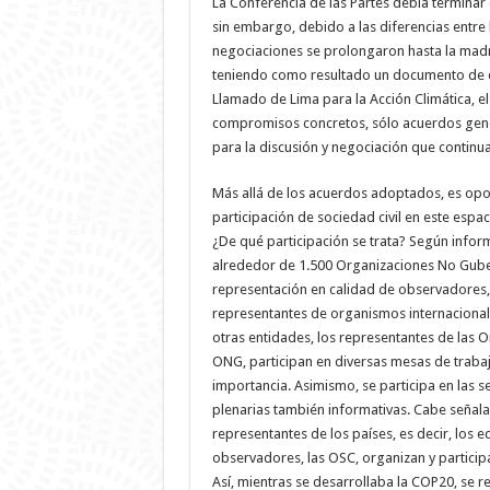
La Conferencia de las Partes debía terminar 
sin embargo, debido a las diferencias entre l
negociaciones se prolongaron hasta la mad
teniendo como resultado un documento de
Llamado de Lima para la Acción Climática, el
compromisos concretos, sólo acuerdos gene
para la discusión y negociación que continua
Más allá de los acuerdos adoptados, es opo
participación de sociedad civil en este espa
¿De qué participación se trata? Según infor
alrededor de 1.500 Organizaciones No Guber
representación en calidad de observadores,
representantes de organismos internacionales
otras entidades, los representantes de las Or
ONG, participan en diversas mesas de traba
importancia. Asimismo, se participa en las s
plenarias también informativas. Cabe señala
representantes de los países, es decir, los 
observadores, las OSC, organizan y participa
Así, mientras se desarrollaba la COP20, se r