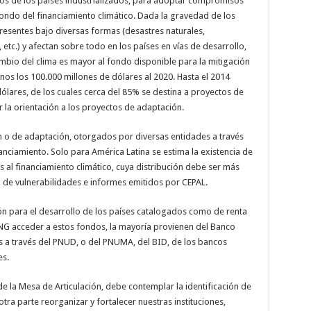
os de los países industrializados, para adoptar compromisos
ondo del financiamiento climático. Dada la gravedad de los
resentes bajo diversas formas (desastres naturales,
etc.) y afectan sobre todo en los países en vías de desarrollo,
mbio del clima es mayor al fondo disponible para la mitigación
enos los 100.000 millones de dólares al 2020. Hasta el 2014
ólares, de los cuales cerca del 85% se destina a proyectos de
r la orientación a los proyectos de adaptación.
n o de adaptación, otorgados por diversas entidades a través
nanciamiento. Solo para América Latina se estima la existencia de
 al financiamiento climático, cuya distribución debe ser más
 de vulnerabilidades e informes emitidos por CEPAL.
ión para el desarrollo de los países catalogados como de renta
G acceder a estos fondos, la mayoría provienen del Banco
s a través del PNUD, o del PNUMA, del BID, de los bancos
es.
e la Mesa de Articulación, debe contemplar la identificación de
tra parte reorganizar y fortalecer nuestras instituciones,