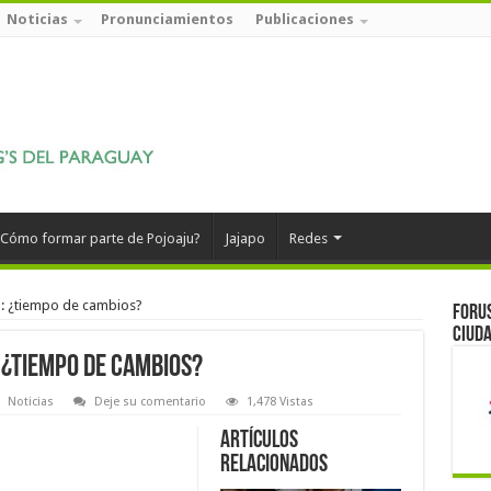
Noticias
Pronunciamientos
Publicaciones
Cómo formar parte de Pojoaju?
Jajapo
Redes
: ¿tiempo de cambios?
Forus
ciuda
 ¿tiempo de cambios?
Noticias
Deje su comentario
1,478 Vistas
Artículos
relacionados