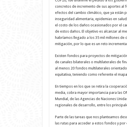
COP20, fue unánime el pedido a los gobiern
concretos de incremento de sus aportes al f
efectos del cambio climático, que ya están p
inseguridad alimentaria, epidemias en salud, 
el costo de los daños ocasionados por el ca
de estos daños. El objetivo es alcanzar al m
habríamos llegado a los 35 mil millones de d
mitigación, por lo que es un reto incrementa
Existen fondos para proyectos de mitigació
de canales bilaterales o multilaterales de fi
al menos 20 fondos multilaterales orientados
equitativa, teniendo como referente el mapa
En tiempos en los que se retira la cooperac
media, cobra mayor importancia para las ON
Mundial, de las Agencias de Naciones Unida
regionales de desarrollo, entre los principal
Parte de las tareas que nos planteamos desd
las rutas para acceder a estos fondos y por o