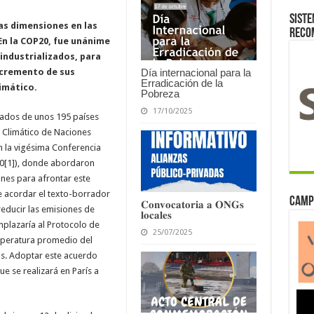
Siste
las dimensiones en las
reco
n la COP20, fue unánime
 industrializados, para
Día internacional para la
cremento de sus
Erradicación de la
imático.
Pobreza
17/10/2025
gados de unos 195 países
 Climático de Naciones
n la vigésima Conferencia
20[1]), donde abordaron
ones para afrontar este
e acordar el texto-borrador
Camp
𝐂𝐨𝐧𝐯𝐨𝐜𝐚𝐭𝐨𝐫𝐢𝐚 𝐚 𝐎𝐍𝐆𝐬
educir las emisiones de
𝐥𝐨𝐜𝐚𝐥𝐞𝐬
plazaría al Protocolo de
25/07/2025
emperatura promedio del
s. Adoptar este acuerdo
e se realizará en París a