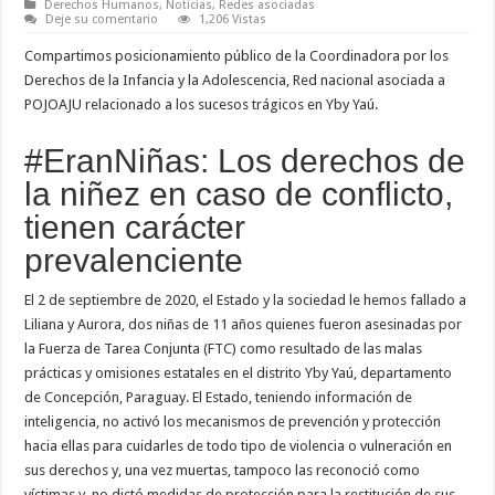
Derechos Humanos
,
Noticias
,
Redes asociadas
Deje su comentario
1,206 Vistas
Compartimos posicionamiento público de la Coordinadora por los
Derechos de la Infancia y la Adolescencia, Red nacional asociada a
POJOAJU relacionado a los sucesos trágicos en Yby Yaú.
#EranNiñas: Los derechos de
la niñez en caso de conflicto,
tienen carácter
prevalenciente
El 2 de septiembre de 2020, el Estado y la sociedad le hemos fallado a
Liliana y Aurora, dos niñas de 11 años quienes fueron asesinadas por
la Fuerza de Tarea Conjunta (FTC) como resultado de las malas
prácticas y omisiones estatales en el distrito Yby Yaú, departamento
de Concepción, Paraguay. El Estado, teniendo información de
inteligencia, no activó los mecanismos de prevención y protección
hacia ellas para cuidarles de todo tipo de violencia o vulneración en
sus derechos y, una vez muertas, tampoco las reconoció como
víctimas y, no dictó medidas de protección para la restitución de sus