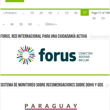
37
« Primero
...
10
20
30
«
35
36
Page 37 of 168
38
39
»
40
50
60
...
Último »
Forus, red internacional para una ciudadanía activa
Sistema de monitoreo sobre recomendaciones sobre DDHH y ODS