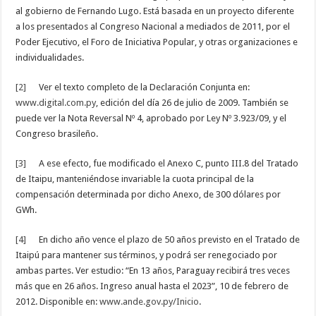
al gobierno de Fernando Lugo. Está basada en un proyecto diferente
a los presentados al Congreso Nacional a mediados de 2011, por el
Poder Ejecutivo, el Foro de Iniciativa Popular, y otras organizaciones e
individualidades.
[2]
Ver el texto completo de la Declaración Conjunta en:
www.digital.com.py
, edición del día 26 de julio de 2009. También se
puede ver la Nota Reversal Nº 4, aprobado por Ley Nº 3.923/09, y el
Congreso brasileño.
[3]
A ese efecto, fue modificado el Anexo C, punto III.8 del Tratado
de Itaipu, manteniéndose invariable la cuota principal de la
compensación determinada por dicho Anexo, de 300 dólares por
GWh.
[4]
En dicho año vence el plazo de 50 años previsto en el Tratado de
Itaipú para mantener sus términos, y podrá ser renegociado por
ambas partes. Ver estudio: “En 13 años, Paraguay recibirá tres veces
más que en 26 años. Ingreso anual hasta el 2023”, 10 de febrero de
2012. Disponible en:
www.ande.gov.py/Inicio
.