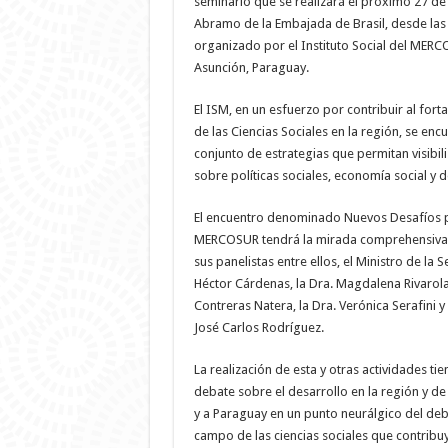
seminario que se realizará el próximo 27 de 
Abramo de la Embajada de Brasil, desde las 
organizado por el Instituto Social del MERC
Asunción, Paraguay.
El ISM, en un esfuerzo por contribuir al fort
de las Ciencias Sociales en la región, se en
conjunto de estrategias que permitan visibil
sobre políticas sociales, economía social y d
El encuentro denominado Nuevos Desafíos p
MERCOSUR tendrá la mirada comprehensiva s
sus panelistas entre ellos, el Ministro de la 
Héctor Cárdenas, la Dra. Magdalena Rivarola,
Contreras Natera, la Dra. Verónica Serafini y
José Carlos Rodríguez.
La realización de esta y otras actividades tie
debate sobre el desarrollo en la región y de
y a Paraguay en un punto neurálgico del deba
campo de las ciencias sociales que contribuya