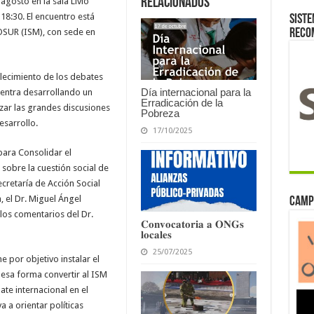
relacionados
agosto en la sala Livio
18:30. El encuentro está
Siste
reco
OSUR (ISM), con sede en
alecimiento de los debates
Día internacional para la
cuentra desarrollando un
Erradicación de la
izar las grandes discusiones
Pobreza
esarrollo.
17/10/2025
ara Consolidar el
obre la cuestión social de
Secretaría de Acción Social
 el Dr. Miguel Ángel
Camp
 los comentarios del Dr.
𝐂𝐨𝐧𝐯𝐨𝐜𝐚𝐭𝐨𝐫𝐢𝐚 𝐚 𝐎𝐍𝐆𝐬
𝐥𝐨𝐜𝐚𝐥𝐞𝐬
25/07/2025
ne por objetivo instalar el
 esa forma convertir al ISM
te internacional en el
 a orientar políticas