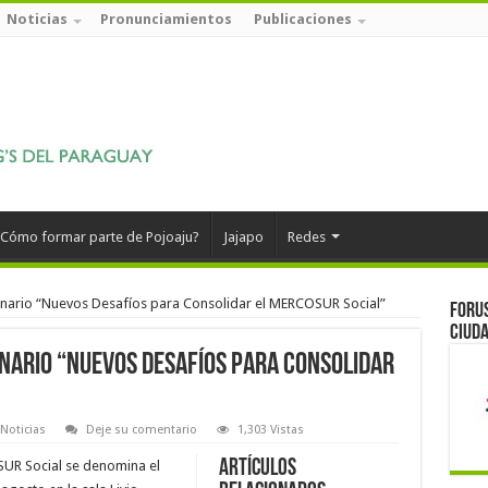
Noticias
Pronunciamientos
Publicaciones
Cómo formar parte de Pojoaju?
Jajapo
Redes
inario “Nuevos Desafíos para Consolidar el MERCOSUR Social”
Forus
ciuda
inario “Nuevos Desafíos para Consolidar
Noticias
Deje su comentario
1,303 Vistas
Artículos
UR Social se denomina el