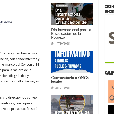
Siste
reco
Día internacional para la
Erradicación de la
Pobreza
17/10/2025
RS) – Paraguay, busca un/a
unción, con conocimientos y
n el marco del Convenio 14-
 para la mejora de la
Camp
ención, diagnóstico y
𝐂𝐨𝐧𝐯𝐨𝐜𝐚𝐭𝐨𝐫𝐢𝐚 𝐚 𝐎𝐍𝐆𝐬
𝐥𝐨𝐜𝐚𝐥𝐞𝐬
cáncer de cuello uterino, en
25/07/2025
 a la dirección de correo
ionfrs.es
, con copia a
lazo de presentación será