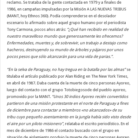
reclamo. Se trataba de la gente contactada en 1979 y a finales de
1986, en campañas impulsadas por la Misión A LAS NUEVAS TRIBUS
(MANT, hoy Ethnos 360). Podía comprenderse en el desolador
escenario lo afirmado sobre aquel grupo humano por el periodista
Tony Carmona, pocos años atrás:
“¿Qué han recibido en realidad de
nuestro maravilloso mundo que generosamente les ofrecemos?
Enfermedades, muertes y, de sobrevivir, un trabajo a destajo como
hacheros, destruyendo su mundo de árboles y pájaros por unos
pocos pesos que sólo alcanzarán para una vida de parias.”.
“En la selva de Paraguay, no hay tregua en la batalla por las almas”
se
titulaba el artículo publicado por Alan Riding en The New York Times,
en abril de 1987. Daba cuenta de la muerte de cinco personas Ayoreo,
luego del contacto con el grupo Totobiegosode del pueblo ayoreo,
promovido por la MANT.
“Unos 30 indios Ayoreo recién convertidos
partieron de una misión protestante en el norte de Paraguay a fines
de diciembre para contactar a miembros «no alcanzados» de su
tribu cuyo pequeño asentamiento en la jungla había sido visto desde
el aire por un piloto misionero”,
relataba el escrito periodístico. En el
mes de diciembre de 1986 el contacto buscado con el grupo en
situación de aislamiento produjo la muerte de cinco personas Ayoreo.