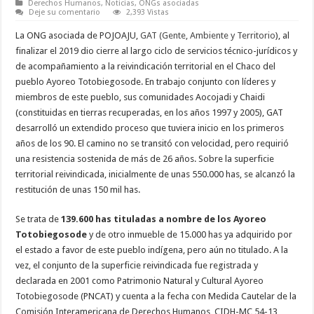
Derechos Humanos
,
Noticias
,
ONGs asociadas
Deje su comentario
2,393 Vistas
La ONG asociada de POJOAJU,
GAT (Gente, Ambiente y Territorio
), al
finalizar el 2019 dio cierre al largo ciclo de servicios técnico-jurídicos y
de acompañamiento a la reivindicación territorial en el Chaco del
pueblo Ayoreo Totobiegosode. En trabajo conjunto con líderes y
miembros de este pueblo, sus comunidades Aocojadi y Chaidi
(constituidas en tierras recuperadas, en los años 1997 y 2005), GAT
desarrolló un extendido proceso que tuviera inicio en los primeros
años de los 90. El camino no se transitó con velocidad, pero requirió
una resistencia sostenida de más de 26 años. Sobre la superficie
territorial reivindicada, inicialmente de unas 550.000 has, se alcanzó la
restitución de unas 150 mil has.
Se trata de
139.600 has tituladas a nombre de los Ayoreo
Totobiegosode
y de otro inmueble de 15.000 has ya adquirido por
el estado a favor de este pueblo indígena, pero aún no titulado. A la
vez, el conjunto de la superficie reivindicada fue registrada y
declarada en 2001 como Patrimonio Natural y Cultural Ayoreo
Totobiegosode (PNCAT) y cuenta a la fecha con Medida Cautelar de la
Comisión Interamericana de Derechos Humanos, CIDH-MC 54-13,