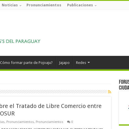
Noticias
Pronunciamientos
Publicaciones
Cómo formar parte de Pojoaju?
Jajapo
Redes
Forus
ciuda
re el Tratado de Libre Comercio entre
COSUR
ias
,
Pronunciamientos
,
Pronunciamientos
0