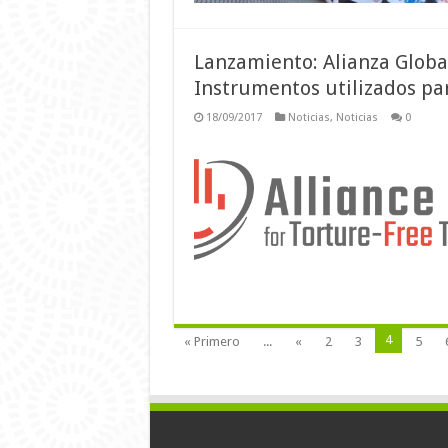
Lanzamiento: Alianza Globa
Instrumentos utilizados par
18/09/2017
Noticias
,
Noticias
0
4
« Primero
...
«
2
3
5