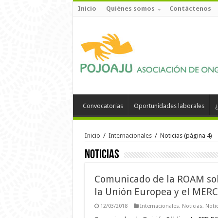
Inicio
Quiénes somos
Contáctenos
Convocatorias
Oportunidades laborales
¿
Inicio
/
Internacionales
/
Noticias
(página 4)
Noticias
Comunicado de la ROAM sob
la Unión Europea y el MER
12/03/2018
Internacionales
,
Noticias
,
Notic