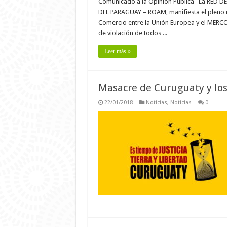
Comunicado a la Opinión Pública La RE
DEL PARAGUAY – ROAM, manifiesta el pleno re
Comercio entre la Unión Europea y el MERCO
de violación de todos ...
Leer más »
Masacre de Curuguaty y los
22/01/2018
Noticias
,
Noticias
0