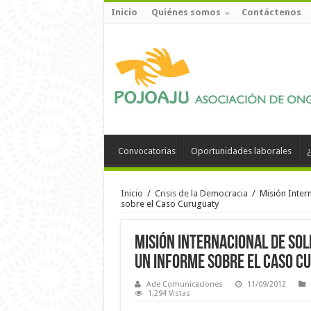
Inicio
Quiénes somos
Contáctenos
Convocatorias
Oportunidades laborales
¿
Inicio
/
Crisis de la Democracia
/
Misión Inter
sobre el Caso Curuguaty
Misión Internacional de So
un informe sobre el Caso C
Ade Comunicaciones
11/09/2012
1,294 Vistas