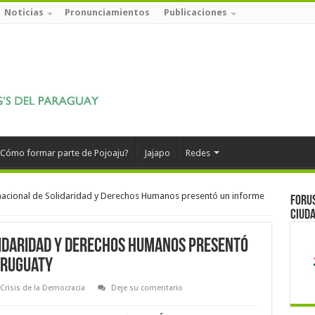
Noticias
Pronunciamientos
Publicaciones
Cómo formar parte de Pojoaju?
Jajapo
Redes
nacional de Solidaridad y Derechos Humanos presentó un informe
Forus
ciuda
lidaridad y Derechos Humanos presentó
uruguaty
Crisis de la Democracia
Deje su comentario