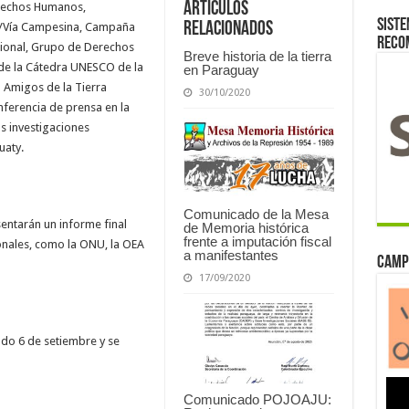
Artículos
erechos Humanos,
Siste
relacionados
C/Vía Campesina, Campaña
reco
cional, Grupo de Derechos
Breve historia de la tierra
 de la Cátedra UNESCO de la
en Paraguay
– Amigos de la Tierra
30/10/2020
ferencia de prensa en la
s investigaciones
uaty.
Comunicado de la Mesa
entarán un informe final
de Memoria histórica
frente a imputación fiscal
nales, como la ONU, la OEA
a manifestantes
Camp
17/09/2020
sado 6 de setiembre y se
Comunicado POJOAJU: