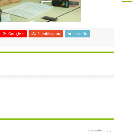
Google +
Stumbleupon
LinkedIn
Siguiente