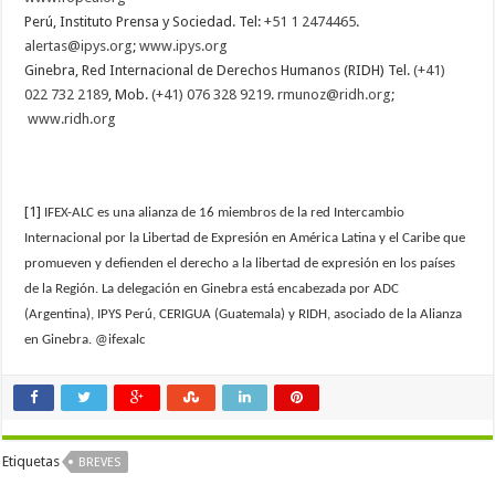
Perú, Instituto Prensa y Sociedad. Tel:
+51 1 2474465
.
alertas@ipys.org
;
www.ipys.org
Ginebra, Red Internacional de Derechos Humanos (RIDH) Tel.
(+41)
022 732 2189
, Mob.
(+41) 076 328 9219
.
rmunoz@ridh.org
;
www.ridh.org
[1]
IFEX-ALC es una alianza de 16 miembros de la red Intercambio
Internacional por la Libertad de Expresión en América Latina y el Caribe que
promueven y defienden el derecho a la libertad de expresión en los países
de la Región. La delegación en Ginebra está encabezada por ADC
(Argentina), IPYS Perú, CERIGUA (Guatemala) y RIDH, asociado de la Alianza
en Ginebra. @ifexalc
Etiquetas
BREVES