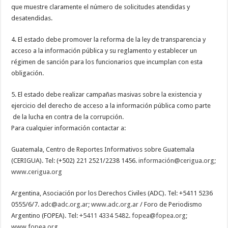
que muestre claramente el número de solicitudes atendidas y
desatendidas.
4. El estado debe promover la reforma de la ley de transparencia y
acceso a la información pública y su reglamento y establecer un
régimen de sanción para los funcionarios que incumplan con esta
obligación.
5. El estado debe realizar campañas masivas sobre la existencia y
ejercicio del derecho de acceso a la información pública como parte
de la lucha en contra de la corrupción.
Para cualquier información contactar a:
Guatemala, Centro de Reportes Informativos sobre Guatemala
(CERIGUA). Tel: (+502) 221 2521/2238 1456.
informació
n@cerigua.org
;
www.cerigua.org
Argentina, Asociación por los Derechos Civiles (ADC). Tel: +5411 5236
0555/6/7.
adc@adc.org.ar
;
www.adc.org.ar
/ Foro de Periodismo
Argentino (FOPEA). Tel:
+5411 4334 5482
.
fopea@fopea.org
;
www.fopea.org